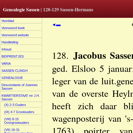
Genealogie Sassen
| 128-129 Sassen-Hermans
Voorblad
◄▬
Voorwoord boek
Voorwoord website
Handleiding
Inhoud
Jacobus Sass
128.
BIDPRENTJES
VARIA
ged. Elsloo 5 januar
SASSEN CLINGH
leger van de luit.ge
GENEALOGIE
Descendants of Joannes
Sassen
van de overste Hey
KWARTIERSTAAT mr J.H.
Sassen
heeft zich daar bl
(X) 2-3 Ouders
(IX) 4-7 Grootouders
wagenposterij van 's
(VIII) 8-15
Overgrootouders
1763) poirter van
(VII) 16-31