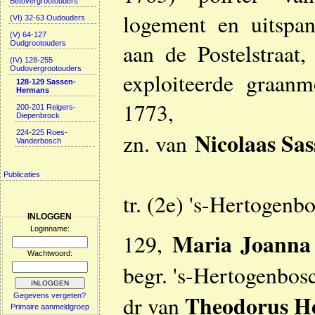
Betovergrootouders
logement en uitspa
(VI) 32-63 Oudouders
(V) 64-127
Oudgrootouders
aan de Postelstraat
(IV) 128-255
Oudovergrootouders
exploiteerde graanm
128-129 Sassen-
Hermans
1773,
200-201 Reigers-
Diepenbrock
Nicolaas Sas
224-225 Roes-
zn. van
Vanderbosch
Publicaties
tr. (2e) 's-Hertogenb
INLOGGEN
Loginname:
Maria Joanna
129,
Wachtwoord:
begr. 's-Hertogenbosc
Theodorus H
Gegevens vergeten?
dr van
Primaire aanmeldgroep