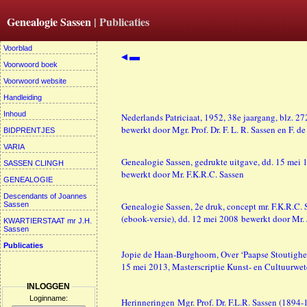
Genealogie Sassen
| Publicaties
Voorblad
◄▬
Voorwoord boek
Voorwoord website
Handleiding
Inhoud
Nederlands Patriciaat, 1952, 38e jaargang, blz. 2
bewerkt door Mgr. Prof. Dr. F. L. R. Sassen en F. d
BIDPRENTJES
VARIA
Genealogie Sassen, gedrukte uitgave, dd. 15 mei 
SASSEN CLINGH
bewerkt door Mr. F.K.R.C. Sassen
GENEALOGIE
Descendants of Joannes
Sassen
Genealogie Sassen, 2e druk, concept mr. F.K.R.C.
(ebook-versie), dd. 12 mei 2008 bewerkt door Mr. 
KWARTIERSTAAT mr J.H.
Sassen
Publicaties
Jopie de Haan-Burghoorn, Over ‘Paapse Stoutigh
15 mei 2013, Masterscriptie Kunst- en Cultuurwe
INLOGGEN
Loginname:
Herinneringen Mgr. Prof. Dr. F.L.R. Sassen (1894